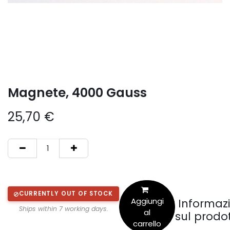
Magnete, 4000 Gauss
25,70
€
CURRENTLY OUT OF STOCK
Aggiungi
Informazi
Ships within 7 working days.
al
sul prodo
carrello