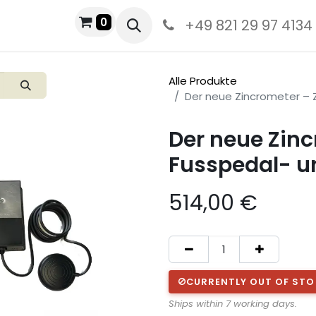
0
+49 821 29 97 4134
Alle Produkte
Der neue Zincrometer – 
Der neue Zinc
Fusspedal- u
514,00
€
CURRENTLY OUT OF ST
Ships within 7 working days.